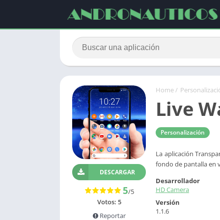
Home
/
Personalizaci
Live W
Personalización
La aplicación Transpa
fondo de pantalla en 
DESCARGAR
Desarrollador
5
HD Camera
/5
Votos:
5
Versión
1.1.6
Reportar