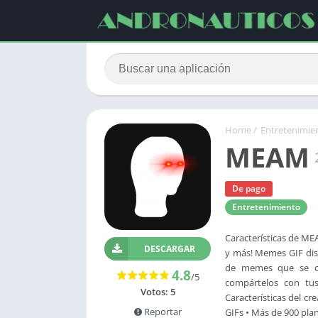
Home
/
Entretenimie
MEAM
De pago
Entretenimiento
Características de MEA
DESCARGAR
y más! Memes GIF dis
de memes que se ce
4.8
/5
compártelos con tus
Votos:
5
Características del c
Reportar
GIFs • Más de 900 pla