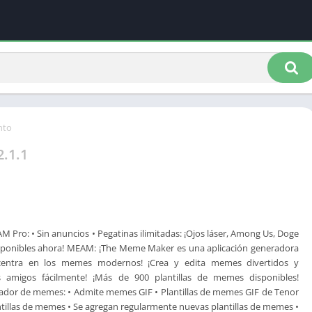
nto
2.1.1
M Pro: • Sin anuncios • Pegatinas ilimitadas: ¡Ojos láser, Among Us, Doge
ponibles ahora! MEAM: ¡The Meme Maker es una aplicación generadora
ntra en los memes modernos! ¡Crea y edita memes divertidos y
 amigos fácilmente! ¡Más de 900 plantillas de memes disponibles!
reador de memes: • Admite memes GIF • Plantillas de memes GIF de Tenor
ntillas de memes • Se agregan regularmente nuevas plantillas de memes •