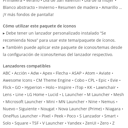
Primavera • Verano • Día de San Valentín • Día de la mujer •
Blanco abstracto • Invierno • Resumen de madera • Amarillo …
¡Y más fondos de pantalla!
Cómo utilizar este paquete de iconos
▸ Debe tener un lanzador personalizado instalado “Se
recomienda Nova” para usar este tema/paquete de íconos.
▸ También puede aplicar este paquete de iconos/temas desde
la configuración de iconos/temas del lanzador respectivo.
Lanzadores compatibles
ABC • Acción • Adw • Apex • Flecha • ASAP • Atom • Aviate •
Awesome Icons • CM Theme Engine • Cobo • CPL • Epic • Evie •
Flick • GO • Hyperion • Holo • Inspire • iTop • KK • Lawnchair •
Lens • Line • LG Home • Lucid • L Launcher • M Launcher • Mesh
• Microsoft Launcher • Mini • MN Launcher • Nine • Nemus •
Nuevo • Siguiente • Nougat • Nova Launcher (Prime) • Niagara •
OnePlus Launcher • Pixel • Peek • Poco • S Lanzador • Smart •
Solo • Square • TSF • V Launcher • Yandex • ZenUI • Zero • Z