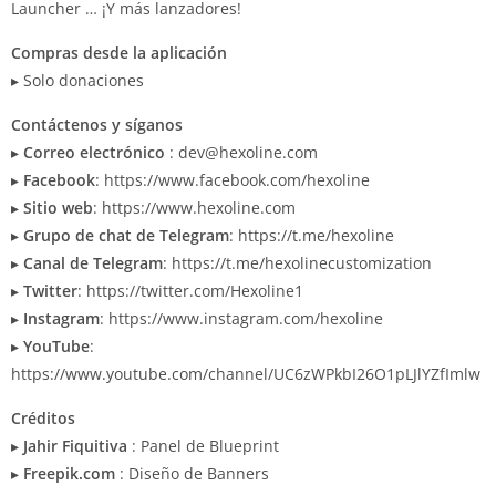
Launcher … ¡Y más lanzadores!
Compras desde la aplicación
▸ Solo donaciones
Contáctenos y síganos
▸
Correo electrónico
:
dev@hexoline.com
▸
Facebook
: https://www.facebook.com/hexoline
▸
Sitio web
: https://www.hexoline.com
▸
Grupo de chat de Telegram
: https://t.me/hexoline
▸
Canal de Telegram
: https://t.me/hexolinecustomization
▸
Twitter
: https://twitter.com/Hexoline1
▸
Instagram
: https://www.instagram.com/hexoline
▸
YouTube
:
https://www.youtube.com/channel/UC6zWPkbI26O1pLJlYZfImlw
Créditos
▸
Jahir Fiquitiva
: Panel de Blueprint
▸
Freepik.com
: Diseño de Banners