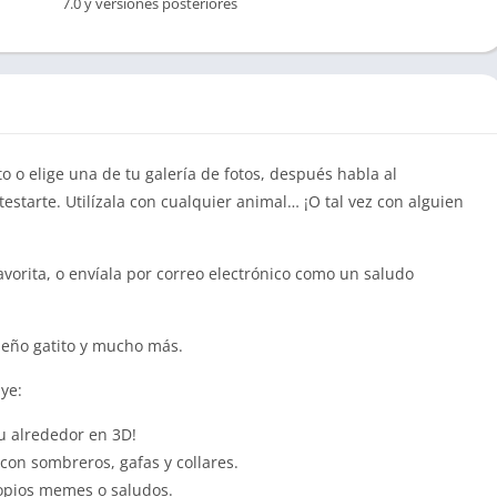
7.0 y versiones posteriores
o o elige una de tu galería de fotos, después habla al
estarte. Utilízala con cualquier animal… ¡O tal vez con alguien
vorita, o envíala por correo electrónico como un saludo
ueño gatito y mucho más.
ye:
u alrededor en 3D!
on sombreros, gafas y collares.
ropios memes o saludos.