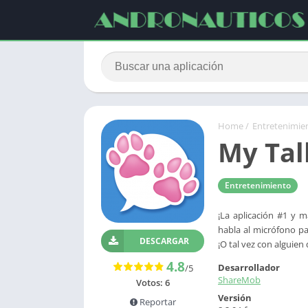
Home
/
Entretenimie
My Tal
Entretenimiento
¡La aplicación #1 y m
habla al micrófono par
DESCARGAR
¡O tal vez con alguien
4.8
Desarrollador
/5
ShareMob
Votos:
6
Versión
Reportar