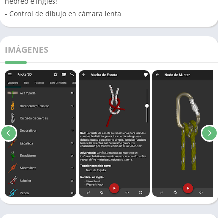
hebreo e Inglés!
- Control de dibujo en cámara lenta
IMÁGENES