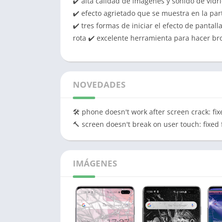
✔️ alta calidad de imágenes y sonido de vidri
✔️ efecto agrietado que se muestra en la par
✔️ tres formas de iniciar el efecto de pantall
rota ✔️ excelente herramienta para hacer b
NOVEDADES
🛠️ phone doesn't work after screen crack: fi
🔨 screen doesn't break on user touch: fixed
IMÁGENES