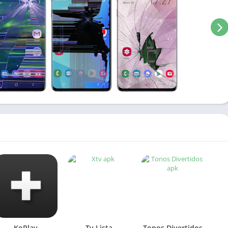
KoPlay
Tv Lista
Tonos Divertidos