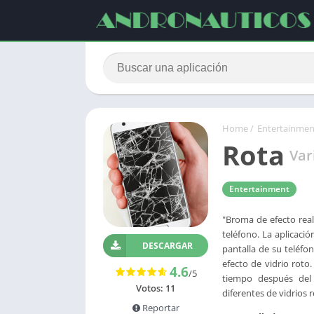
Home
/
Entertainmen
Rota
Var
Entertainment
"Broma de efecto real
teléfono. La aplicaci
DESCARGAR
pantalla de su teléfo
efecto de vidrio roto.
4.6
/5
tiempo después del 
Votos:
11
diferentes de vidrios r
Reportar