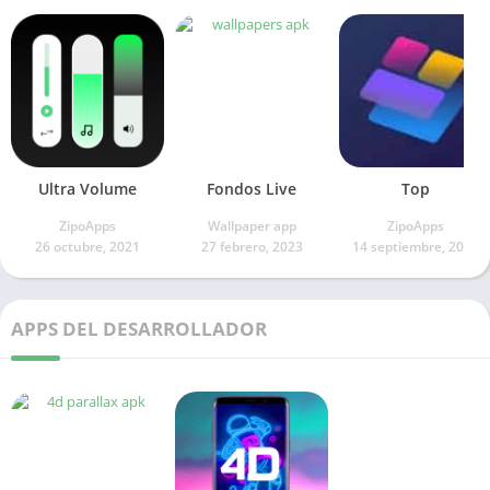
Ultra Volume
Fondos Live
Top
ZipoApps
Wallpaper app
ZipoApps
26 octubre, 2021
27 febrero, 2023
14 septiembre, 2022
APPS DEL DESARROLLADOR