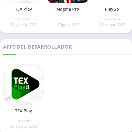
TEX Play
Magma Pro
PlayGo
rubens
App Caza
29 agosto, 2022
17 junio, 2026
28 marzo, 2023
APPS DEL DESARROLLADOR
TEX Play
rubens
29 agosto, 2022