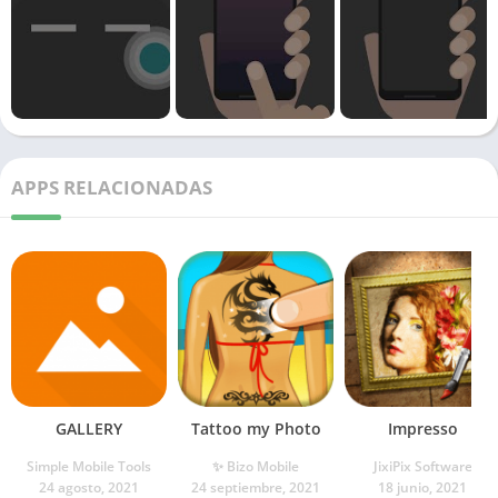
APPS RELACIONADAS
GALLERY
Tattoo my Photo
Impresso
Simple Mobile Tools
✨ Bizo Mobile
JixiPix Software
24 agosto, 2021
24 septiembre, 2021
18 junio, 2021