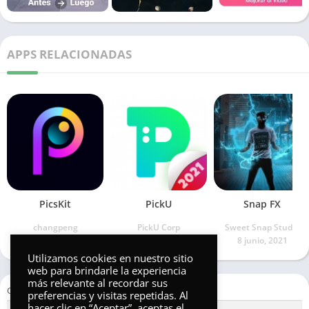
APPS RELACIONADAS
PicsKit
PickU
Snap FX
changpeng
PickU Corp
Sweet Snap Studio
10 septiembre, 2021
14 enero, 2022
8 junio, 2021
Utilizamos cookies en nuestro sitio
web para brindarle la experiencia
más relevante al recordar sus
Categorías
preferencias y visitas repetidas. Al
hacer clic en “Aceptar”, aceptas el