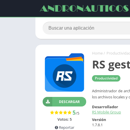
Home
/
Productivida
RS ges
Productividad
Administrador de arch
los archivos locales y 
DESCARGAR
Desarrollador
5
RS Mobile Group
/5
Votos:
5
Versión
1.7.8.1
Reportar