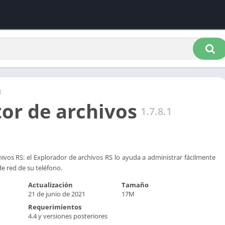
d
tor de archivos
1.7.8.1
ivos RS: el Explorador de archivos RS lo ayuda a administrar fácilmente
de red de su teléfono.
Actualización
Tamaño
21 de junio de 2021
17M
Requerimientos
4.4 y versiones posteriores