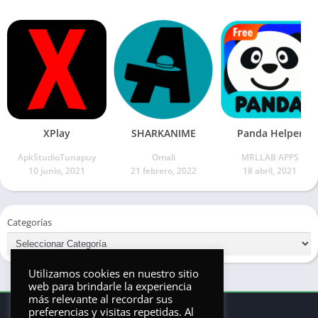
XPlay
SHARKANIME
Panda Helper
ApkStudioTunapuy
Omali
MRLLAB APPS
10 junio, 2021
21 febrero, 2022
18 abril, 2021
Categorías
Utilizamos cookies en nuestro sitio
web para brindarle la experiencia
más relevante al recordar sus
preferencias y visitas repetidas. Al