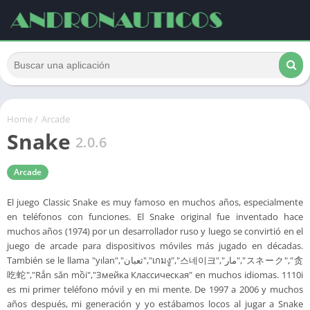
Home
/
Arcade
Snake
2.0.6
Arcade
El juego Classic Snake es muy famoso en muchos años, especialmente
en teléfonos con funciones. El Snake original fue inventado hace
muchos años (1974) por un desarrollador ruso y luego se convirtió en el
juego de arcade para dispositivos móviles más jugado en décadas.
También se le llama "yılan","ثعبان","เกมงู","스네이크","مار","スネーク","贪
吃蛇","Rắn săn mồi","Змейка Классическая" en muchos idiomas. 1110i
es mi primer teléfono móvil y en mi mente. De 1997 a 2006 y muchos
años después, mi generación y yo estábamos locos al jugar a Snake