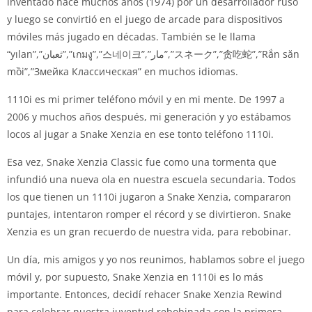
inventado hace muchos años (1974) por un desarrollador ruso
y luego se convirtió en el juego de arcade para dispositivos
móviles más jugado en décadas.
También se le llama
“yılan”,”ثعبان”,”เกมงู”,”스네이크”,”مار”,”スネーク”,”贪吃蛇”,”Rắn săn
mồi”,”Змейка Классическая” en muchos idiomas.
1110i es mi primer teléfono móvil y en mi mente.
De 1997 a
2006 y muchos años después, mi generación y yo estábamos
locos al jugar a Snake Xenzia en ese tonto teléfono 1110i.
Esa vez, Snake Xenzia Classic fue como una tormenta que
infundió una nueva ola en nuestra escuela secundaria.
Todos
los que tienen un 1110i jugaron a Snake Xenzia, compararon
puntajes, intentaron romper el récord y se divirtieron.
Snake
Xenzia es un gran recuerdo de nuestra vida, para rebobinar.
Un día, mis amigos y yo nos reunimos, hablamos sobre el juego
móvil y, por supuesto, Snake Xenzia en 1110i es lo más
importante.
Entonces, decidí rehacer Snake Xenzia Rewind
para celebrar nuestra juventud rebobinada con la primera