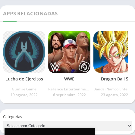
APPS RELACIONADAS
Lucha de Ejercitos
WWE
Dragon Ball 5
Gunfire Game
Reliance Entertainment Studios UK Pvt Ltd
Bandai Namco Entertainme
19 agosto, 2022
6 septiembre, 2022
23 agosto, 2022
Categorías