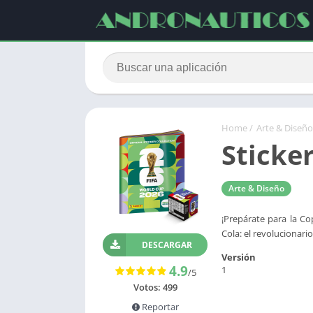
Home
/
Arte & Diseño
Sticker
Arte & Diseño
¡Prepárate para la Co
Cola: el revolucionari
DESCARGAR
Versión
4.9
1
/5
Votos:
499
Reportar