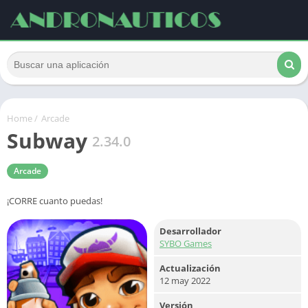
Home
/
Arcade
Subway
2.34.0
Arcade
¡CORRE cuanto puedas!
Desarrollador
SYBO Games
Actualización
12 may 2022
Versión