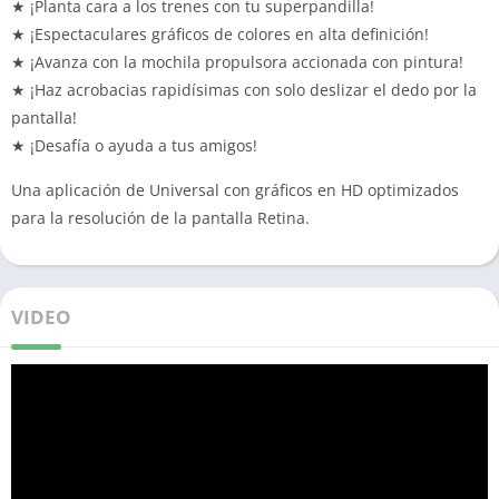
★ ¡Planta cara a los trenes con tu superpandilla!
★ ¡Espectaculares gráficos de colores en alta definición!
★ ¡Avanza con la mochila propulsora accionada con pintura!
★ ¡Haz acrobacias rapidísimas con solo deslizar el dedo por la
pantalla!
★ ¡Desafía o ayuda a tus amigos!
Una aplicación de Universal con gráficos en HD optimizados
para la resolución de la pantalla Retina.
VIDEO