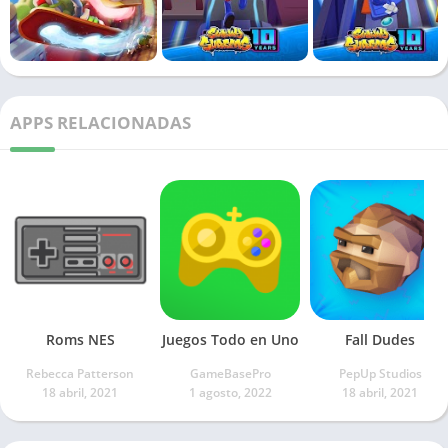
APPS RELACIONADAS
Roms NES
Juegos Todo en Uno
Fall Dudes
Rebecca Patterson
GameBasePro
PepUp Studios
18 abril, 2021
1 agosto, 2022
18 abril, 2021