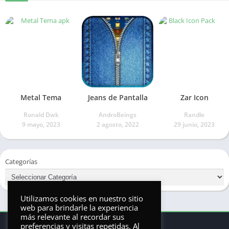
Metal Tema
Jeans de Pantalla
Zar Icon
Ronald Dwk
AndroBeings
Randle
9 mayo, 2023
2 agosto, 2022
29 junio, 2023
Categorías
Utilizamos cookies en nuestro sitio
web para brindarle la experiencia
más relevante al recordar sus
preferencias y visitas repetidas. Al