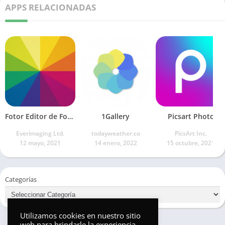
APPS RELACIONADAS
Fotor Editor de Fotos
1Gallery
Picsart Photo
Everimaging Ltd.
todayweather.co
PicsArt Inc.
12 mayo, 2021
14 enero, 2022
15 octubre, 2021
Categorías
Utilizamos cookies en nuestro sitio
web para brindarle la experiencia