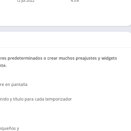
12 jul 2022
4.5.4
res predeterminados o crear muchos preajustes y widgets
nte.
e en pantalla
onido y título para cada temporizador
Pequeños y