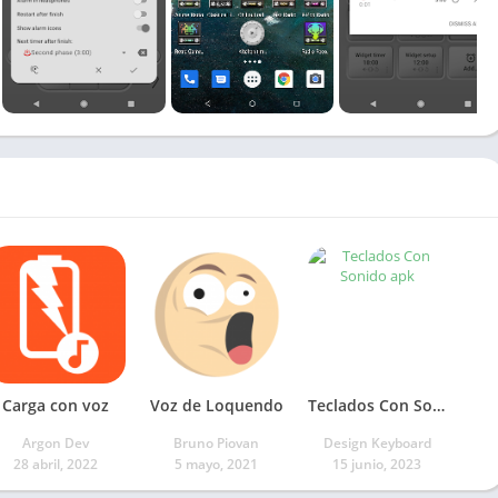
Carga con voz
Voz de Loquendo
Teclados Con Sonido
Argon Dev
Bruno Piovan
Design Keyboard
28 abril, 2022
5 mayo, 2021
15 junio, 2023