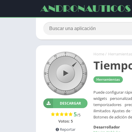
Home
/
Herramienta
Tiemp
Herramientas
Puede configurar ráp
widgets personalizad
DESCARGAR
temporizadores pre
ilimitados Ajustes de
5
/5
Botones de adición de
Votos:
5
Desarrollador
Reportar