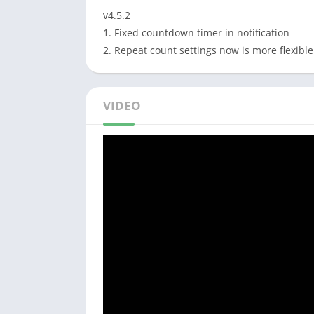
v4.5.2
1. Fixed countdown timer in notification
2. Repeat count settings now is more flexible
VIDEO