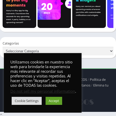
Categorías
Utilizamos cookies en nuestro sitio
web para brindarle la experiencia
más relevante al recordar sus
preferencias y visitas repetidas. Al
© 2025 - Derechos reservados -
ANDRONAUTICOS
/
Política de
hacer clic en “Aceptar”, aceptas el
uso de TODAS las cookies.
privacidad
/
Política de Cookies
/
DMCA
/
Contáctanos
/
Elimina tu
Do not sell my personal information
.
aplicación
Cookie Settings
Accept