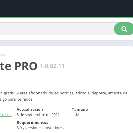
nto
te PRO
1.0.02.11
 gratis. Si eres aficionado de las noticias, adicto al deporte, amante de
algo para los niños.
Actualización
Tamaño
o. Ltd.
8 de septiembre de 2021
11M
Requerimientos
8.0 y versiones posteriores