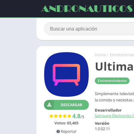
Home
/
Entretenimie
Ultima
Entretenimiento
Simplemente televisión
la comida o necesitas 
DESCARGAR
Desarrollador
4.8
Samsung Electronics C
/5
Votos:
65,465
Versión
1.0.02.11
Reportar