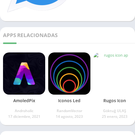
APPS RELACIONADAS
AmoledPix
Iconos Led
Rugos Icon
Androholic
RandomVector
Göktuğ ULAŞ
17 diciembre, 2021
14 agosto, 2023
25 enero, 2023