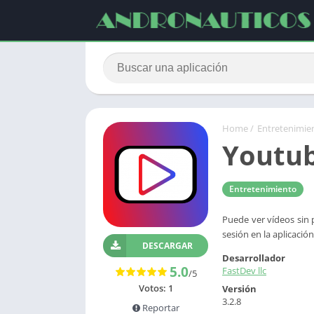
Home
/
Entretenimie
Youtu
Entretenimiento
Puede ver vídeos sin p
sesión en la aplicaci
DESCARGAR
Desarrollador
5.0
FastDev llc
/5
Votos:
1
Versión
3.2.8
Reportar