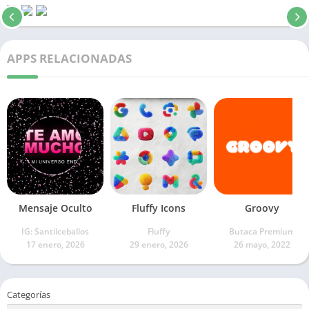
APPS RELACIONADAS
Mensaje Oculto
Fluffy Icons
Groovy
IG: Santiiceballos
Fluffy
Butaca Premium
17 enero, 2026
29 enero, 2026
26 mayo, 2022
Categorías