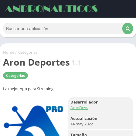
Home
/
Categorías
Aron Deportes
1.1
Categorías
La mejor App para Streming
Desarrollador
AronDevs
Actualización
14 may 2022
Tamaño