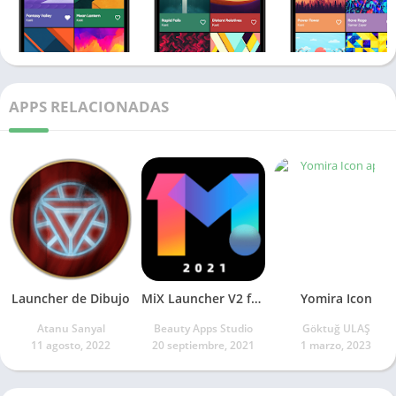
APPS RELACIONADAS
Launcher de Dibujo
MiX Launcher V2 for Mi Launcher
Yomira Icon
Atanu Sanyal
Beauty Apps Studio
Göktuğ ULAŞ
11 agosto, 2022
20 septiembre, 2021
1 marzo, 2023