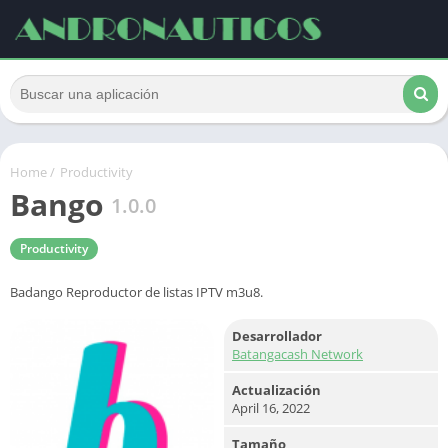
Home
/
Productivity
Bango
1.0.0
Productivity
Badango Reproductor de listas IPTV m3u8.
Desarrollador
Batangacash Network
Actualización
April 16, 2022
Tamaño