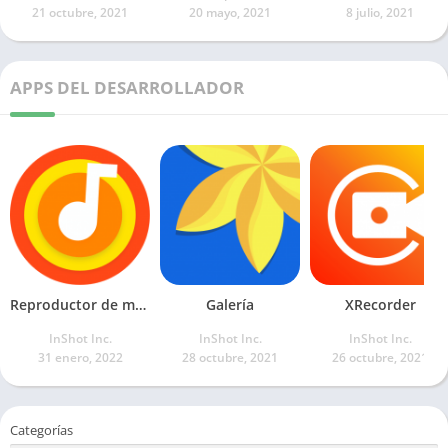
21 octubre, 2021
20 mayo, 2021
8 julio, 2021
APPS DEL DESARROLLADOR
Reproductor de música
Galería
XRecorder
InShot Inc.
InShot Inc.
InShot Inc.
31 enero, 2022
28 octubre, 2021
26 octubre, 2021
Categorías