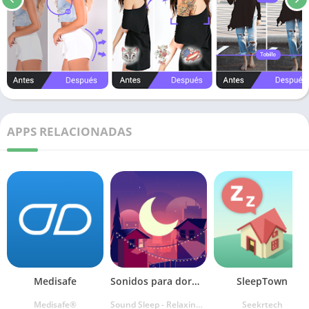
APPS RELACIONADAS
Medisafe
Sonidos para dormir
SleepTown
Medisafe®
Sound Sleep - Relaxing Sounds and White Noise
Seekrtech