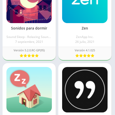
Sonidos para dormir
Zen
Sound Sleep - Relaxing Sounds and White Noise
ZenApp Inc.
7 septiembre, 2021
26 julio, 2021
Versión 5.2.0.RC-GP(95)
Versión 4.1.025