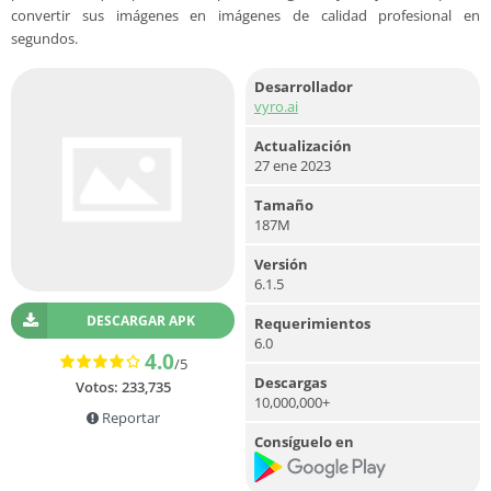
convertir sus imágenes en imágenes de calidad profesional en
segundos.
Desarrollador
vyro.ai
Actualización
27 ene 2023
Tamaño
187M
Versión
6.1.5
DESCARGAR APK
Requerimientos
6.0
4.0
/5
Descargas
Votos:
233,735
10,000,000+
Reportar
Consíguelo en