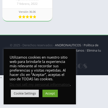
7 febrero, 2022
Versión 36.06
© 2025 - Derechos reservados -
ANDRONAUTICOS
/
Política de
privacidad
/
Política de Cookies
/
DMCA
/
Contáctanos
/
Elimina tu
aplicación
Utilizamos cookies en nuestro sitio
web para brindarle la experiencia
más relevante al recordar sus
preferencias y visitas repetidas. Al
hacer clic en “Aceptar”, aceptas el
uso de TODAS las cookies.
Do not sell my personal information
.
Cookie Settings
Accept