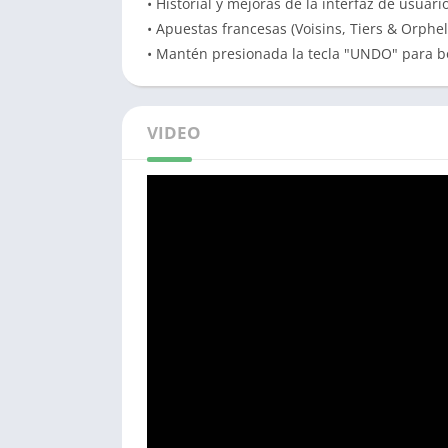
• Historial y mejoras de la interfaz de usuari
• Apuestas francesas (Voisins, Tiers & Orphel
• Mantén presionada la tecla "UNDO" para bo
VIDEO