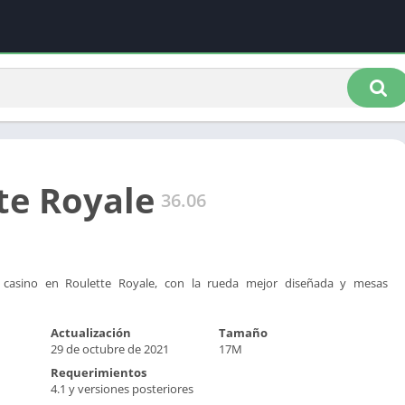
te Royale
36.06
l casino en Roulette Royale, con la rueda mejor diseñada y mesas
Actualización
Tamaño
29 de octubre de 2021
17M
Requerimientos
4.1 y versiones posteriores