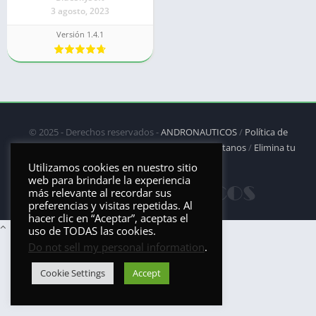
3 agosto, 2023
Versión 1.4.1
© 2025 - Derechos reservados -
ANDRONAUTICOS
/
Política de
privacidad
/
Política de Cookies
/
DMCA
/
Contáctanos
/
Elimina tu
aplicación
Utilizamos cookies en nuestro sitio
web para brindarle la experiencia
más relevante al recordar sus
preferencias y visitas repetidas. Al
hacer clic en “Aceptar”, aceptas el
uso de TODAS las cookies.
Do not sell my personal information
.
Cookie Settings
Accept