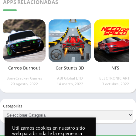
APPS RELACIONADAS
Carros Burnout
Car Stunts 3D
NFS
BoneCracker Games
ABI Global LTD
ELECTRONIC ARTS
29 agosto, 2022
14 marzo, 2022
3 octubre, 2022
Categorías
Utilizamos cookies en nuestro sitio
web para brindarle la experiencia