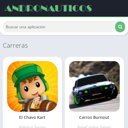
Carreras
El Chavo Kart
Carros Burnout
Kokonut Gamxs
BoneCracker Games