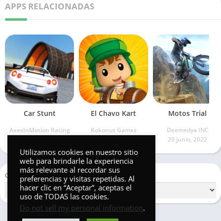
APPS RELACIONADAS
Car Stunt
El Chavo Kart
Motos Trial
AxesInMotion Racing
Kokonut Gamxs
Deemedya INC
18 noviembre, 2021
9 agosto, 2022
29 junio, 2022
Utilizamos cookies en nuestro sitio
web para brindarle la experiencia
más relevante al recordar sus
Categorías
preferencias y visitas repetidas. Al
hacer clic en “Aceptar”, aceptas el
uso de TODAS las cookies.
Do not sell my personal information
.