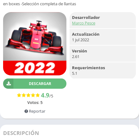
en boxes -Selección completa de llantas
Desarrollador
Marco Pesce
Actualización
1 jul 2022
Versión
2.61
Requerimientos
5.1
DESCARGAR
4.9
/5
Votos:
5
Reportar
DESCRIPCIÓN