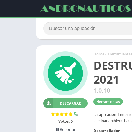
Home
/
Herramienta
DESTR
2021
1.0.10
Herramientas
DESCARGAR
5
La aplicación Limpia
/5
eliminar archivos bas
Votos:
5
Reportar
Desarrollador