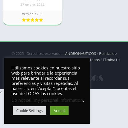
27 enero, 2022
Versión 2.75.1
© 2025 - Derechos reservados -
ANDRONAUTICOS
/
Política de
privacidad
/
Política de Cookies
/
DMCA
/
Contáctanos
/
Elimina tu
aplicación
Utilizamos cookies en nuestro sitio
web para brindarle la experiencia
más relevante al recordar sus
preferencias y visitas repetidas. Al
hacer clic en “Aceptar”, aceptas el
uso de TODAS las cookies.
Do not sell my personal information
.
Cookie Settings
Accept