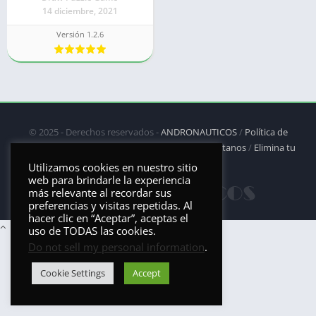
14 diciembre, 2021
Versión 1.2.6
© 2025 - Derechos reservados -
ANDRONAUTICOS
/
Política de
privacidad
/
Política de Cookies
/
DMCA
/
Contáctanos
/
Elimina tu
aplicación
Utilizamos cookies en nuestro sitio
web para brindarle la experiencia
más relevante al recordar sus
preferencias y visitas repetidas. Al
hacer clic en “Aceptar”, aceptas el
uso de TODAS las cookies.
Do not sell my personal information
.
Cookie Settings
Accept