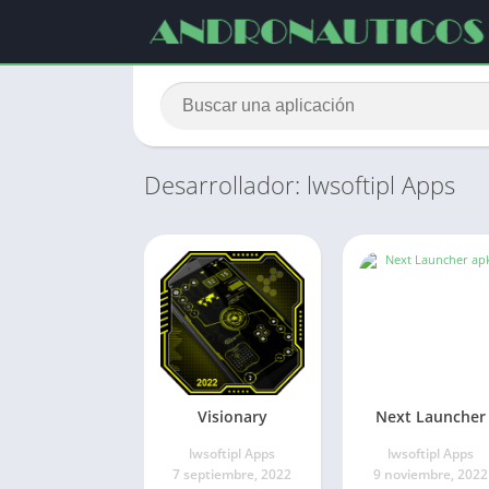
Desarrollador: lwsoftipl Apps
Visionary
Next Launcher
lwsoftipl Apps
lwsoftipl Apps
7 septiembre, 2022
9 noviembre, 2022