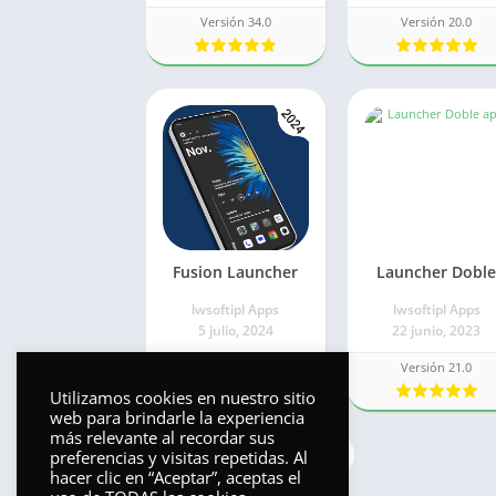
Versión 34.0
Versión 20.0
Fusion Launcher
Launcher Dobl
lwsoftipl Apps
lwsoftipl Apps
5 julio, 2024
22 junio, 2023
Versión 4.0
Versión 21.0
Utilizamos cookies en nuestro sitio
web para brindarle la experiencia
más relevante al recordar sus
1
2
Siguiente »
preferencias y visitas repetidas. Al
hacer clic en “Aceptar”, aceptas el