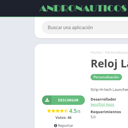
Home
/
Personalizaci
Reloj 
Personalización
Strip Hi-tech Launcher
Desarrollador
DESCARGAR
lwsoftipl Apps
4.5
/5
Requerimientos
5.0
Votos:
46
Reportar