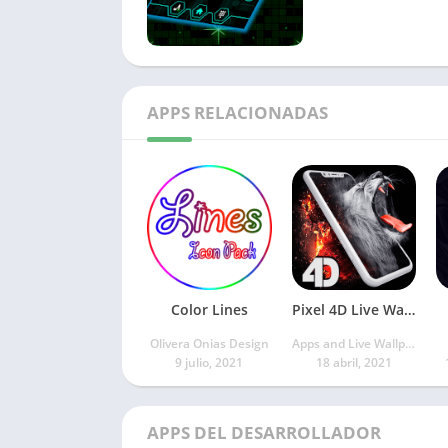
APPS RELACIONADAS
Color Lines
Pixel 4D Live Wallpapers
Olivera Onias Design
Apps and Live Wallpapers by HelectronSoft
9 julio, 2021
18 abril, 2021
APPS DEL DESARROLLADOR