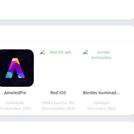
AmoledPix
Red iOS
Bordes Iluminados
Androholic
CMM Launcher INC
ZipoApps
17 diciembre, 2021
28 noviembre, 2022
19 octubre, 2022