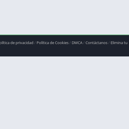
olítica de privacidad
/
Política de Cookies
/
DMCA
/
Contáctanos
/
Elimina tu