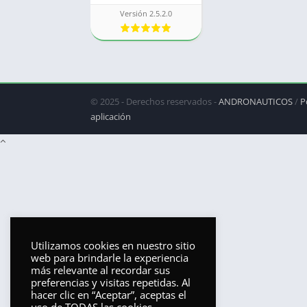
Versión 2.5.2.0
© 2025 - Derechos reservados -
ANDRONAUTICOS
/
P
aplicación
Utilizamos cookies en nuestro sitio
web para brindarle la experiencia
más relevante al recordar sus
preferencias y visitas repetidas. Al
hacer clic en “Aceptar”, aceptas el