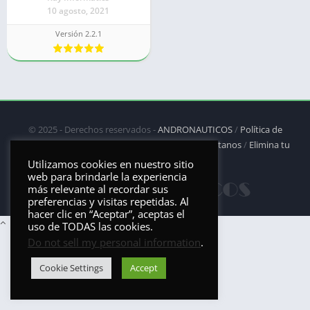
10 agosto, 2021
Versión 2.2.1
© 2025 - Derechos reservados -
ANDRONAUTICOS
/
Política de
privacidad
/
Política de Cookies
/
DMCA
/
Contáctanos
/
Elimina tu
aplicación
Utilizamos cookies en nuestro sitio
web para brindarle la experiencia
más relevante al recordar sus
preferencias y visitas repetidas. Al
hacer clic en “Aceptar”, aceptas el
uso de TODAS las cookies.
Do not sell my personal information
.
Cookie Settings
Accept