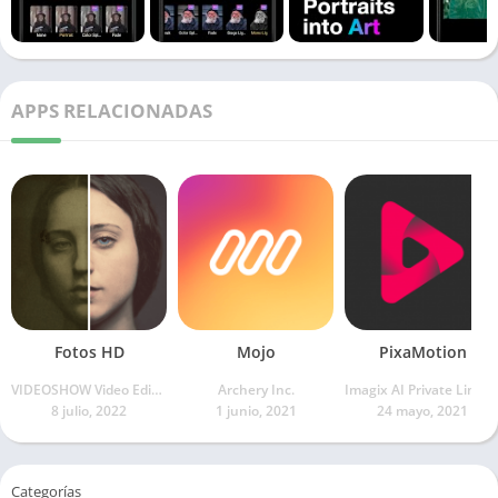
APPS RELACIONADAS
Fotos HD
Mojo
PixaMotion
VIDEOSHOW Video Editor & Video Maker LTD.
Archery Inc.
Imagix AI Private Limi
8 julio, 2022
1 junio, 2021
24 mayo, 2021
Categorías