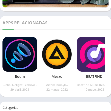
APPS RELACIONADAS
Boom
Mezzo
BEATFIND
Global Delight Technologies Pvt. Ltd.
Artem Izmaylov
Beatfind Music Recognition
29 abril, 2021
22 marzo, 2022
10 mayo, 2021
Categorías