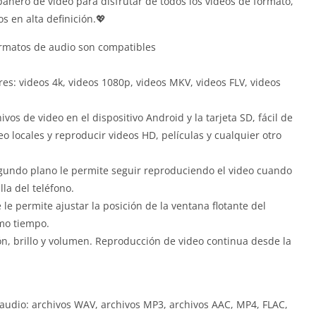
añero de video para disfrutar de todos los videos de formato,
s en alta definición.💖
formatos de audio son compatibles
es: videos 4k, videos 1080p, videos MKV, videos FLV, videos
vos de video en el dispositivo Android y la tarjeta SD, fácil de
o locales y reproducir videos HD, películas y cualquier otro
egundo plano le permite seguir reproduciendo el video cuando
la del teléfono.
 le permite ajustar la posición de la ventana flotante del
smo tiempo.
ión, brillo y volumen. Reproducción de video continua desde la
 audio: archivos WAV, archivos MP3, archivos AAC, MP4, FLAC,