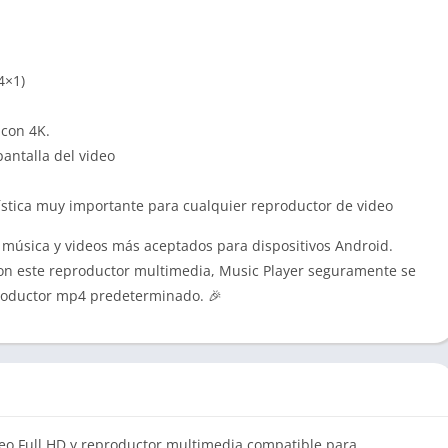
4×1)
 con 4K.
antalla del video
erística muy importante para cualquier reproductor de video
 música y videos más aceptados para dispositivos Android.
con este reproductor multimedia, Music Player seguramente se
productor mp4 predeterminado. 🎉
eo Full HD y reproductor multimedia compatible para