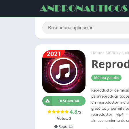
Home
/
Música y aud
Reprod
Música y audio
Reproductor de músic
para reproducir todos
DESCARGAR
un reproductor mult
gratuito, y permite 
4.8
/5
reproductor Mp4 -
Votos:
8
almacenamiento de su
Reportar