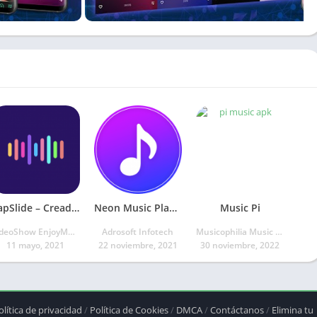
TapSlide – Creador de videos musicales
Neon Music Player
Music Pi
VideoShow EnjoyMobi Video Editor & Video Maker Inc
Adrosoft Infotech
Musicophilia Music Apps
11 mayo, 2021
22 noviembre, 2021
30 noviembre, 2022
olítica de privacidad
/
Política de Cookies
/
DMCA
/
Contáctanos
/
Elimina tu