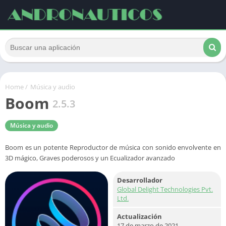
Home
/
Música y audio
Boom
2.5.3
Música y audio
Boom es un potente Reproductor de música con sonido envolvente en
3D mágico, Graves poderosos y un Ecualizador avanzado
Desarrollador
Global Delight Technologies Pvt.
Ltd.
Actualización
17 de marzo de 2021