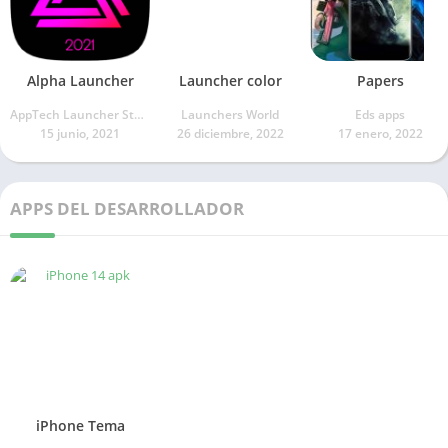
Alpha Launcher
Launcher color
Papers
AppTech Launcher Studios Inc.
Launchers World
Eds apps
15 junio, 2021
26 diciembre, 2022
17 enero, 2022
APPS DEL DESARROLLADOR
iPhone Tema