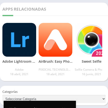
APPS RELACIONADAS
Adobe Lightroom – Photo Editor & Pro Camera
AirBrush: Easy Photo Editor
Sweet Selfie
Adobe
PIXOCIAL TECHNOLOGY (SINGAPORE) PTE. LTD.
Selfie Camera & Photo Editor & Beauty
18 abril, 2021
18 abril, 2021
16 junio, 2021
Categorías