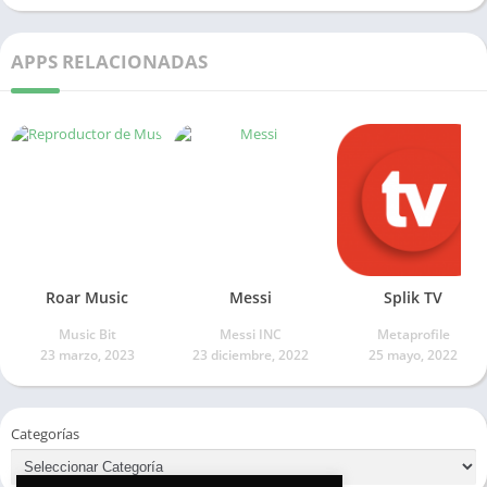
APPS RELACIONADAS
Roar Music
Messi
Splik TV
Music Bit
Messi INC
Metaprofile
23 marzo, 2023
23 diciembre, 2022
25 mayo, 2022
Categorías