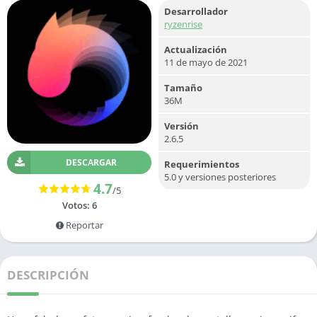
Desarrollador
ryzenrise
Actualización
11 de mayo de 2021
Tamaño
36M
Versión
2.6.5
DESCARGAR
Requerimientos
5.0 y versiones posteriores
4.7
/5
Votos:
6
Reportar
DESCRIPCIÓN