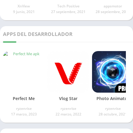
XnView
Tech Positive
appsmotor
9 junio, 2021
27 septiembre, 2021
28 septiembre, 2021
APPS DEL DESARROLLADOR
Perfect Me
Vlog Star
Photo Animator
ryzenrise
ryzenrise
ryzenrise
17 marzo, 2023
22 marzo, 2022
28 octubre, 2021